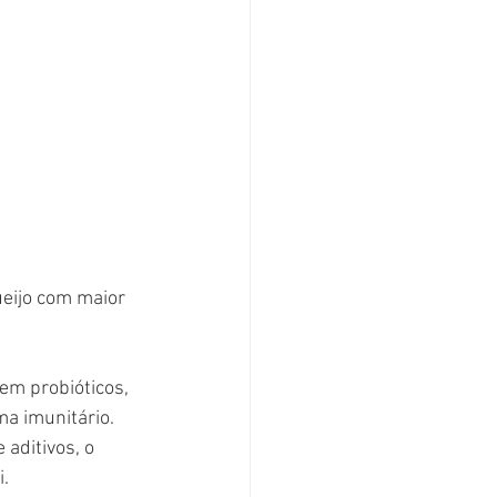
ueijo com maior 
em probióticos, 
a imunitário. 
aditivos, o 
i.