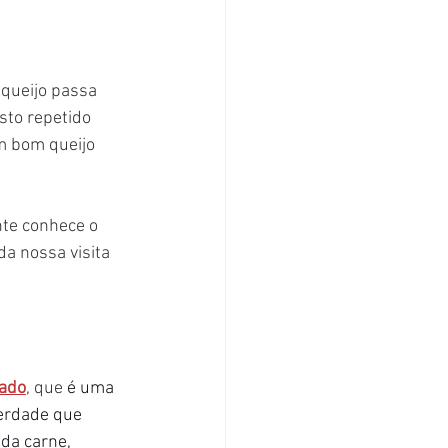
 queijo passa 
sto repetido 
m bom queijo 
te conhece o 
da nossa visita 
ado
, que 
é uma 
erdade que 
da carne, 