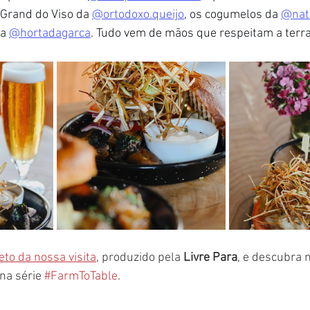
Grand do Viso da 
@ortodoxo.queijo
, os cogumelos da 
@
nat
a 
@hortadagarca
. Tudo vem de mãos que respeitam a terra
eto da nossa visita
, produzido pela 
Livre Para
, e descubra 
na série 
#FarmToTable
.