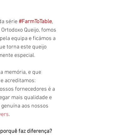
da série 
#FarmToTable
, 
a Ortodoxo Queijo, fomos 
pela equipa e ficámos a 
ue torna este queijo 
ente especial. 
na memória, e que 
e acreditamos: 
ossos fornecedores é a 
egar mais qualidade e 
 genuína aos nossos 
vers
.
: porquê faz diferença?