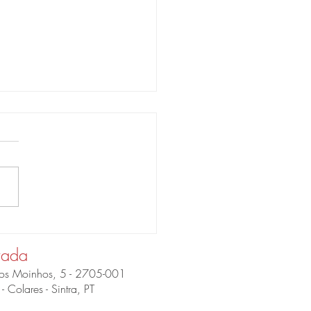
mToTable: visita à
a Mare Et Corvus
ada
os Moinhos, 5 - 2705-001
- Colares - Sintra, PT