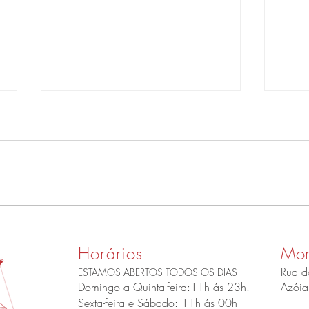
Cozinha consciente e
#Far
inclusiva com Do Bosque
vinh
Horários
Mor
#FarmToTable
Rua d
ESTAMOS ABERTOS TODOS OS DIAS
Domingo a Quinta-feira:11h ás 23h.
Azóia 
Sexta-feira e Sábado: 11h ás 00h