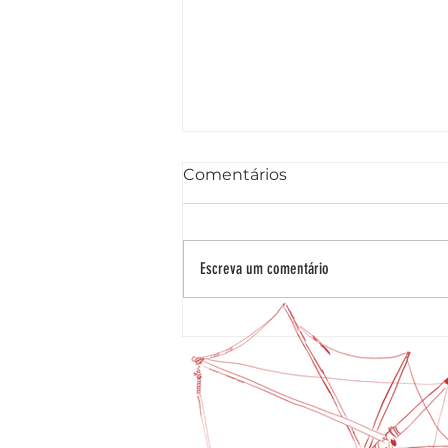
Comentários
Escreva um comentário
Farm to Table: Da
Moagem de Pedra à
Nossa Mesa