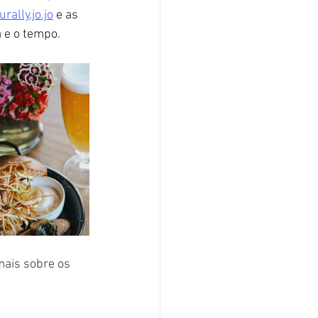
urally.jo.jo
 e as 
 e o tempo.
mais sobre os 