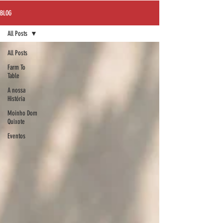
BLOG
All Posts
All Posts
Farm To
Table
A nossa
História
Moinho Dom
Quixote
Eventos