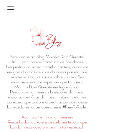
Bem-vindos ao Blog Moinho Dom Quixote!
Aqui, partilhamos convosco as novidades
fresquinhas da nossa cozinha criativa, a dar-vos
um gostinho das delícias da nossa pastelaria e
manter-vos actualizados sobre as atrações
musicais e eventos especiais que tornam o
Moinho Dom Quixote um lugar único.
Descubram também os bastidores do nosso
espaço, memórias da nossa história, detalhes
da nossa operação e a dedicação dos nossos
fornecedores locais com a série #FarmToTable.
Acompanhem-nos também em
@moinhodomquixote
e descubram tudo o que
faz da nossa casa um destino tão especial.