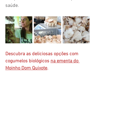
saúde.
Descubra as deliciosas opções com 
cogumelos biológicos 
na ementa do 
Moinho Dom Quixote
.
Muito obrigado, querida Joana e equipa 
Naturally Jo'Jo, por nos receberem tão 
bem e por oferecerem qualidade, saúde 
e sabor aos 
#MoinhoLovers
!
Gostou da nossa visita?
 Se quer saber 
mais sobre as nossas visitas 
#FarmToTable
 e o cuidado que 