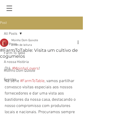
Post
All Posts
Moinho Dom Quixote
All Posts
2 min de leitura
#FarmToTable: Visita um cultivo de
Farm To Table
cogumelos
A nossa História
Olá, 
#MoinhoLovers
! 
Moinho Dom Quixote
Eventos
Na série
#FarmToTable
, 
vamos partilhar 
convosco visitas especiais aos nossos 
fornecedores e dar uma vista aos 
bastidores da nossa casa, destacando o 
nosso compromisso com produtores 
locais e nacionais. Procuramos sempre 