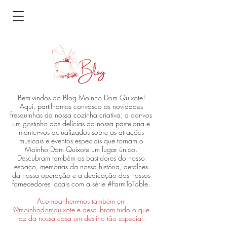
Bem-vindos ao Blog Moinho Dom Quixote!
Aqui, partilhamos convosco as novidades
fresquinhas da nossa cozinha criativa, a dar-vos
um gostinho das delícias da nossa pastelaria e
manter-vos actualizados sobre as atrações
musicais e eventos especiais que tornam o
Moinho Dom Quixote um lugar único.
Descubram também os bastidores do nosso
espaço, memórias da nossa história, detalhes
da nossa operação e a dedicação dos nossos
fornecedores locais com a série #FarmToTable.
Acompanhem-nos também em
@moinhodomquixote
e descubram tudo o que
faz da nossa casa um destino tão especial.