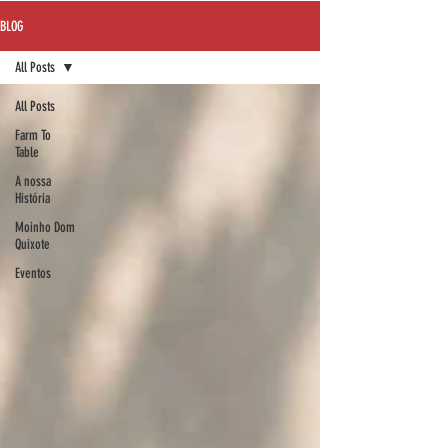
BLOG
All Posts
All Posts
Farm To
Table
A nossa
História
Moinho Dom
Quixote
Eventos