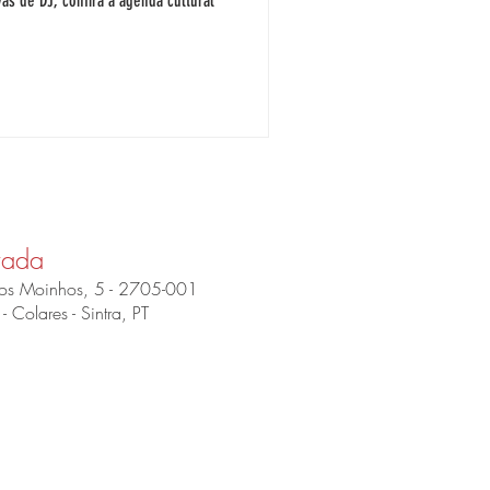
as de DJ, confira a agenda cultural
ada
os Moinhos, 5 - 2705-001
- Colares - Sintra, PT