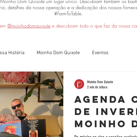
o Moinho Dom Quixote um lugar único. Descubram também os basti
ria, detalhes da nossa operação e a dedicação dos nossos fornece
#FarmToTable.
 em
@moinhodomquixote
e descubram tudo o que faz da nossa cas
ssa História
Moinho Dom Quixote
Eventos
Moinho Dom Quixote
2 min de leitura
Agenda 
de Inve
Moinho 
Quixote