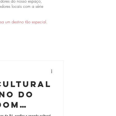
dores do nosso espaço,
dores locais com a série
a um destino tão especial.
Cultural
rno do
Dom