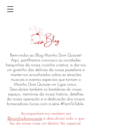
Bem-vindos ao Blog Moinho Dom Quixote!
Aqui, partilhamos convosco as novidades
fresquinhas da nossa cozinha criativa, a dar-vos
um gostinho das delícias da nossa pastelaria e
manter-vos actualizados sobre as atrações
musicais e eventos especiais que tornam o
Moinho Dom Quixote um lugar único.
Descubram também os bastidores do nosso
espaço, memórias da nossa história, detalhes
da nossa operação e a dedicação dos nossos
fornecedores locais com a série #FarmToTable.
Acompanhem-nos também em
@moinhodomquixote
e descubram tudo o que
faz da nossa casa um destino tão especial.