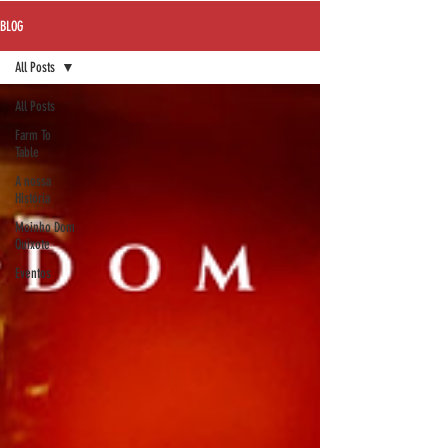
BLOG
All Posts
All Posts
Farm To
Table
A nossa
História
Moinho Dom
Quixote
Eventos