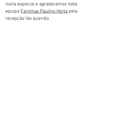
visita especial e agradecemos toda 
equipa 
Farinhas Paulino Horta
 pela 
recepção tão querida.
Esperamos por ti no Moinho Dom 
Quixote para saboreares estas histórias 
transformadas em receitas saborosas! =)
Até a próxima!
Farm To Table
Ver tudo
Posts Relacionados