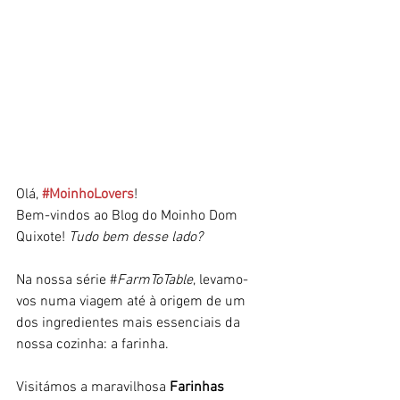
Olá, 
#MoinhoLovers
! 
Bem-vindos ao Blog do Moinho Dom 
Quixote! 
Tudo bem desse lado?
Na nossa série #
FarmToTable
, levamo-
vos numa viagem até à origem de um 
dos ingredientes mais essenciais da 
nossa cozinha: a farinha.​
Visitámos a maravilhosa 
Farinhas 