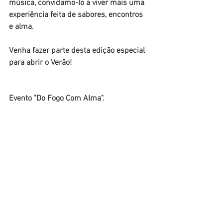
música, convidamo-lo a viver mais uma 
experiência feita de sabores, encontros 
e alma.
Venha fazer parte desta edição especial 
para abrir o Verão!
Evento "Do Fogo Com Alma".
📅 
Data:
 11 de Junho — Terça-Feira 
🕐 
Almoço
 a partir das 13h · 
DJ Set
 a 
partir das 15h 
🔗 Reservas para grupos em: 
moinhodomquixote.com/reservas
Eventos