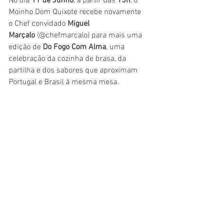
No dia 
11 de Junho
, a partir das 
13h
, o 
Moinho Dom Quixote recebe novamente 
o Chef convidado 
Miguel 
Marçalo
 (@chefmarcalo) para mais uma 
edição de 
Do Fogo Com Alma
, uma 
celebração da cozinha de brasa, da 
partilha e dos sabores que aproximam 
Portugal e Brasil à mesma mesa.