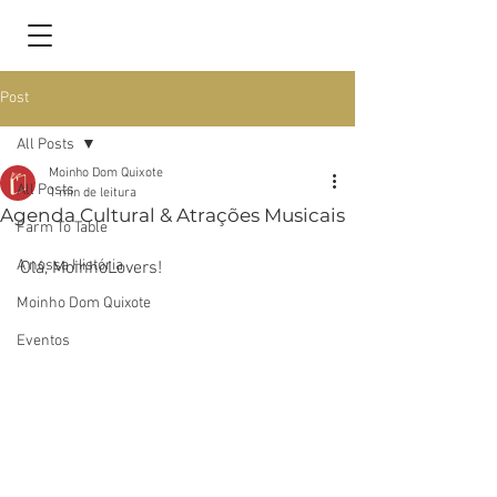
Post
All Posts
Moinho Dom Quixote
All Posts
1 min de leitura
Agenda Cultural & Atrações Musicais
Farm To Table
A nossa História
Olá, MoinhoLovers!
Moinho Dom Quixote
Eventos