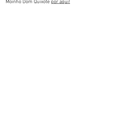
Moinho Dom Quixote 
por aqui!